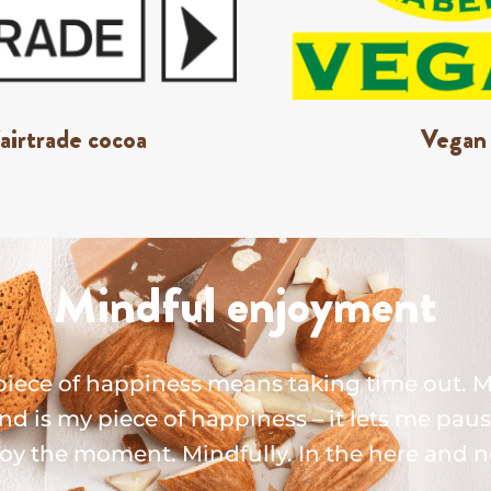
airtrade cocoa
Vegan
Mindful enjoyment
piece of happiness means taking time out. M
d is my piece of happiness – it lets me pau
oy the moment. Mindfully. In the here and 