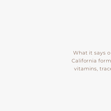
What it says o
California for
vitamins, trac