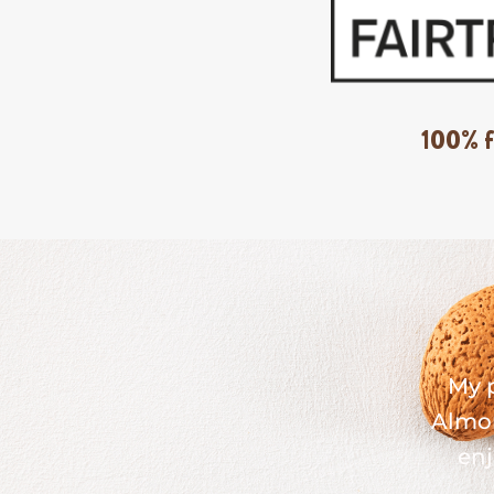
100% f
My 
Almon
enj