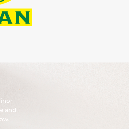
inor
se and
now.