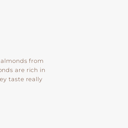
ed almonds from
nds are rich in
ey taste really