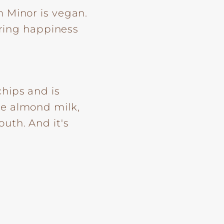
m Minor is vegan.
ring happiness
hips and is
he almond milk,
uth. And it's