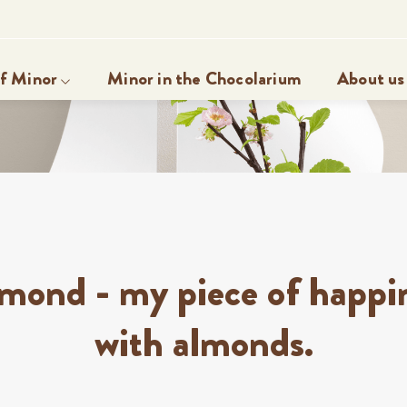
r
f Minor
Minor in the Chocolarium
About us
mond - my piece of happi
with almonds.