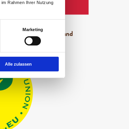
ie im Rahmen Ihrer Nutzung
Marketing
Made in Switzerland
Alle zulassen