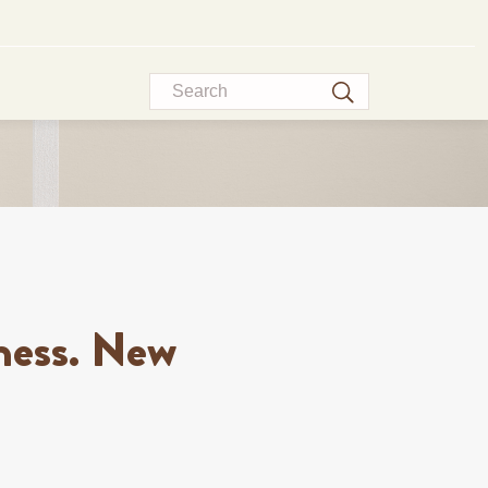
Search
ness. New