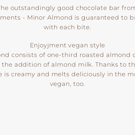
 The outstandingly good chocolate bar fro
oments - Minor Almond is guaranteed to b
with each bite.
Enjoyjment vegan style
nd consists of one-third roasted almond c
the addition of almond milk. Thanks to t
e is creamy and melts deliciously in the mo
vegan, too.