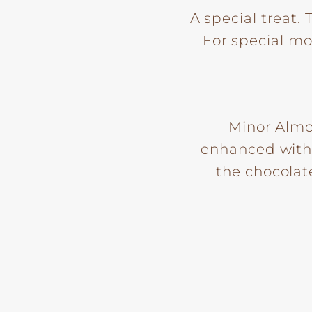
A special treat.
For special m
Minor Almo
enhanced with 
the chocolat