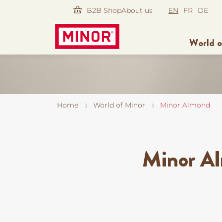
Skip
B2B Shop
About us
EN
FR
DE
to
main
Mino
World o
content
Home
World of Minor
Minor Almond
Minor Al